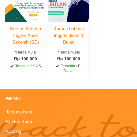
Kursus Bahasa
Kursus bahasa
Inggris Anak
Inggris dasar 1
Sekolah (SD)
Bulan
*Harga Mulai
*Harga Mulai
Rp 100.000
Rp 100.000
Tersedia
/ K-AS
Tersedia
/ P-
Dasar
MENU
Tentang Kami
Kontak Kami
Katalog