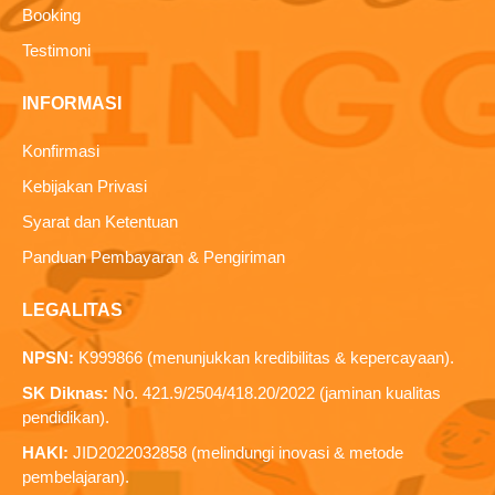
Booking
Testimoni
INFORMASI
Konfirmasi
Kebijakan Privasi
Syarat dan Ketentuan
Panduan Pembayaran & Pengiriman
LEGALITAS
NPSN:
K999866 (menunjukkan kredibilitas & kepercayaan).
SK Diknas:
No. 421.9/2504/418.20/2022 (jaminan kualitas
pendidikan).
HAKI:
JID2022032858 (melindungi inovasi & metode
pembelajaran).