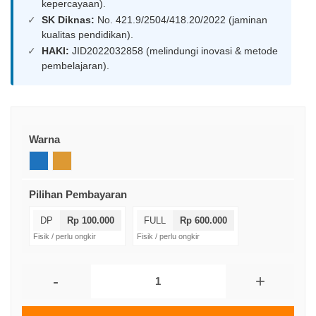
kepercayaan).
SK Diknas:
No. 421.9/2504/418.20/2022 (jaminan
kualitas pendidikan).
HAKI:
JID2022032858 (melindungi inovasi & metode
pembelajaran).
Warna
Pilihan Pembayaran
DP
Rp 100.000
FULL
Rp 600.000
Fisik / perlu ongkir
Fisik / perlu ongkir
-
+