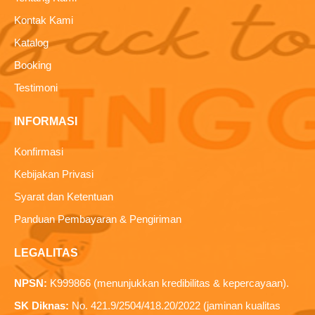
Kontak Kami
Katalog
Booking
Testimoni
INFORMASI
Konfirmasi
Kebijakan Privasi
Syarat dan Ketentuan
Panduan Pembayaran & Pengiriman
LEGALITAS
NPSN:
K999866 (menunjukkan kredibilitas & kepercayaan).
SK Diknas:
No. 421.9/2504/418.20/2022 (jaminan kualitas