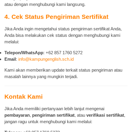
atau dengan menghubungi kami langsung.
4. Cek Status Pengiriman Sertifikat
Jika Anda ingin mengetahui status pengiriman sertifikat Anda,
Anda bisa melakukan cek status dengan menghubungi kami
melalui:
Telepon/WhatsApp
: +62 857 1760 5272
Email
:
info@kampungenglish.sch.id
Kami akan memberikan update terkait status pengiriman atau
masalah lainnya yang mungkin terjadi.
Kontak Kami
Jika Anda memiliki pertanyaan lebih lanjut mengenai
pembayaran
,
pengiriman sertifikat
, atau
verifikasi sertifikat
,
jangan ragu untuk menghubungi kami melalui: