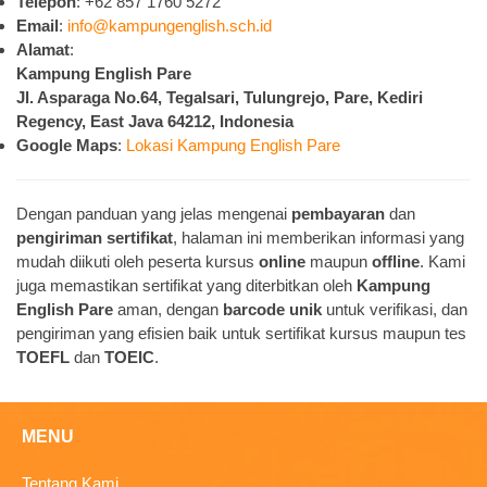
Telepon
: +62 857 1760 5272
Email
:
info@kampungenglish.sch.id
Alamat
:
Kampung English Pare
Jl. Asparaga No.64, Tegalsari, Tulungrejo, Pare, Kediri
Regency, East Java 64212, Indonesia
Google Maps
:
Lokasi Kampung English Pare
Dengan panduan yang jelas mengenai
pembayaran
dan
pengiriman sertifikat
, halaman ini memberikan informasi yang
mudah diikuti oleh peserta kursus
online
maupun
offline
. Kami
juga memastikan sertifikat yang diterbitkan oleh
Kampung
English Pare
aman, dengan
barcode unik
untuk verifikasi, dan
pengiriman yang efisien baik untuk sertifikat kursus maupun tes
TOEFL
dan
TOEIC
.
MENU
Tentang Kami