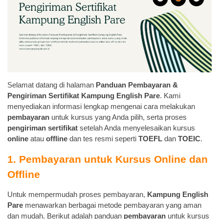
Selamat datang di halaman
Panduan Pembayaran &
Pengiriman Sertifikat
Kampung English Pare
. Kami
menyediakan informasi lengkap mengenai cara melakukan
pembayaran
untuk kursus yang Anda pilih, serta proses
pengiriman sertifikat
setelah Anda menyelesaikan kursus
online
atau
offline
dan tes resmi seperti
TOEFL
dan
TOEIC
.
1. Pembayaran untuk Kursus Online dan
Offline
Untuk mempermudah proses pembayaran,
Kampung English
Pare
menawarkan berbagai metode pembayaran yang aman
dan mudah. Berikut adalah panduan
pembayaran
untuk kursus