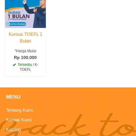
Kursus TOEFL 1
Bulan
*Harga Mulai
Rp 100.000
Tersedia
/ K-
TOEFL
MENU
Tentang Kami
Kontak Kami
Katalog