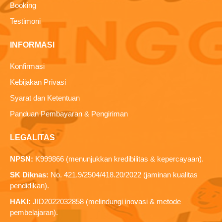
Booking
Testimoni
INFORMASI
Konfirmasi
Kebijakan Privasi
Syarat dan Ketentuan
Panduan Pembayaran & Pengiriman
LEGALITAS
NPSN:
K999866 (menunjukkan kredibilitas & kepercayaan).
SK Diknas:
No. 421.9/2504/418.20/2022 (jaminan kualitas
pendidikan).
HAKI:
JID2022032858 (melindungi inovasi & metode
pembelajaran).