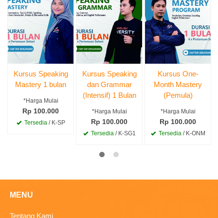
Kursus Speaking
Kursus Speaking
Kursus One-
Mastery 1 bulan
dan Grammar
Month Mastery
(Intensif) 1 Bulan
(Pemula)
*Harga Mulai
Rp 100.000
*Harga Mulai
*Harga Mulai
Rp 100.000
Rp 100.000
Tersedia
/ K-SP
Tersedia
/ K-SG1
Tersedia
/ K-ONM
MENU
Tentang Kami