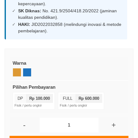
kepercayaan).
SK Diknas:
No. 421.9/2504/418.20/2022 (jaminan
kualitas pendidikan).
HAKI:
JID2022032858 (melindungi inovasi & metode
pembelajaran).
Warna
Pilihan Pembayaran
DP
Rp 100.000
FULL
Rp 600.000
Fisik / perlu ongkir
Fisik / perlu ongkir
-
+