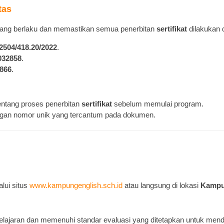
tas
yang berlaku dan memastikan semua penerbitan
sertifikat
dilakukan d
/2504/418.20/2022
.
032858
.
866
.
entang proses penerbitan
sertifikat
sebelum memulai program.
gan nomor unik yang tercantum pada dokumen.
lui situs
www.kampungenglish.sch.id
atau langsung di lokasi
Kampu
elajaran dan memenuhi standar evaluasi yang ditetapkan untuk me