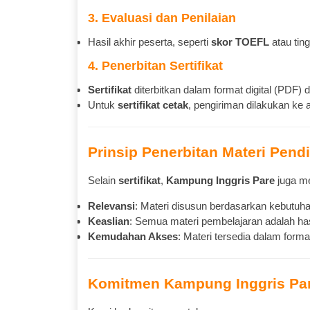
3. Evaluasi dan Penilaian
Hasil akhir peserta, seperti
skor TOEFL
atau tin
4. Penerbitan Sertifikat
Sertifikat
diterbitkan dalam format digital (PDF) 
Untuk
sertifikat cetak
, pengiriman dilakukan ke
Prinsip Penerbitan Materi Pend
Selain
sertifikat
,
Kampung Inggris Pare
juga me
Relevansi
: Materi disusun berdasarkan kebutuh
Keaslian
: Semua materi pembelajaran adalah has
Kemudahan Akses
: Materi tersedia dalam form
Komitmen Kampung Inggris Pa