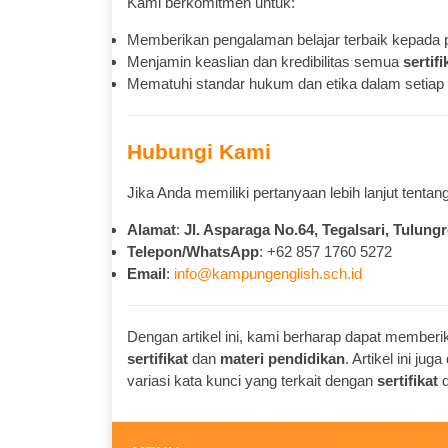
Kami berkomitmen untuk:
Memberikan pengalaman belajar terbaik kepada 
Menjamin keaslian dan kredibilitas semua
sertifi
Mematuhi standar hukum dan etika dalam setiap 
Hubungi Kami
Jika Anda memiliki pertanyaan lebih lanjut tentan
Alamat
:
Jl. Asparaga No.64, Tegalsari, Tulung
Telepon/WhatsApp
: +62 857 1760 5272
Email
:
info@kampungenglish.sch.id
Dengan artikel ini, kami berharap dapat member
sertifikat
dan
materi pendidikan
. Artikel ini j
variasi kata kunci yang terkait dengan
sertifikat