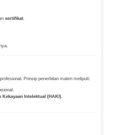
tan
sertifikat
.
nya.
ofesional. Prinsip penerbitan materi meliputi:
sional.
 Kekayaan Intelektual (HAKI)
.