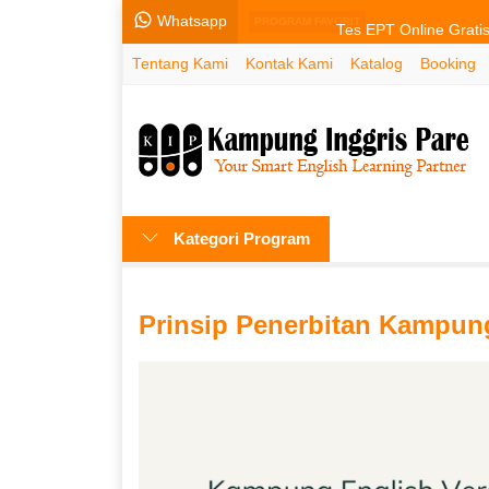
Whatsapp
Tes EPT Online Gratis
PROGRAM FAVORIT
Tentang Kami
Kontak Kami
Katalog
Booking
Kursus Intensif 1 Bula
Kursus Bahasa Inggri
Kursus Bahasa Inggri
Kursus Speaking Mast
Kategori Program
Kursus Speaking dan 
Program Kursus Persi
Prinsip Penerbitan Kampung
Kursus Bahasa Inggri